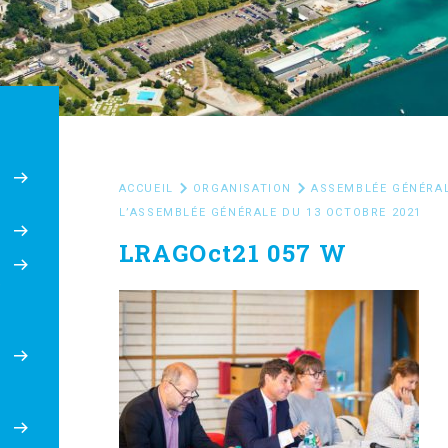
ACCUEIL
ORGANISATION
ASSEMBLÉE GÉNÉRA
L’ASSEMBLÉE GÉNÉRALE DU 13 OCTOBRE 2021
6
LRAGOct21 057 W
e
8