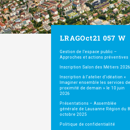
LRAGOct21 057 W
Gestion de l’espace public –
Approches et actions préventives
Inscription Salon des Métiers 202
Inscription à l’atelier d’idéation «
Imaginer ensemble les services d
proximité de demain » le 10 juin
2026
Présentations – Assemblée
générale de Lausanne Région du 
octobre 2025
Politique de confidentialité