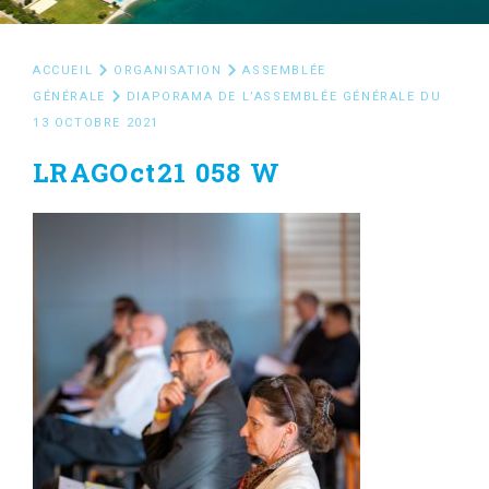
ACCUEIL
ORGANISATION
ASSEMBLÉE
GÉNÉRALE
DIAPORAMA DE L’ASSEMBLÉE GÉNÉRALE DU
13 OCTOBRE 2021
LRAGOct21 058 W