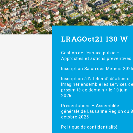
LRAGOct21 130 W
Gestion de l’espace public –
Approches et actions préventives
Inscription Salon des Métiers 202
Inscription à l’atelier d’idéation «
Imaginer ensemble les services d
proximité de demain » le 10 juin
2026
Présentations – Assemblée
générale de Lausanne Région du 
octobre 2025
Politique de confidentialité